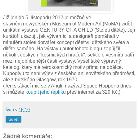
Již jen do 5. listopadu 2012 je možné ve
slavném newyorském Museum of Modern Art (MoMA) vidět
unikátní výstavu CENTURY OF A CHILD (Století dítěte). Její
kurátoři ukazují, jak výtvarníci a designéři pomáhali v
minulém století dotvářet koncept dětství, dětského světa a
dítěte samého. Na výstavu autor tohoto blogu zapůjčil
několik českých "kosmických hraček", sekce o vesmíru patří
mezi nejoblíbenější části výstavy. Vyšel také výpravný
katalog, který má retrokosmický motiv přímo na obálce.
Kupodivu to není výjev z českého ani sovětského předměstí,
ale z britského Glasgow, rok 1970.
(Ten skákací míč se v Anglii nazýval Space Hopper a dnes
si můžete
koupit jeho repliku
přes internet za 329 Kč.)
Ivan
v
15:10
Sdílet
Žádné komentáře: